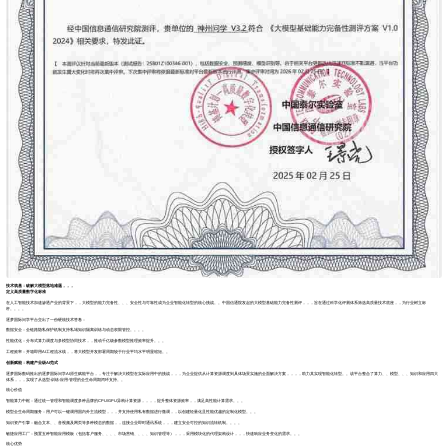
技术筑基：破解大模型落地难题，，，
定义高质量数字化标准
在人工智能技术加速渗透产业的背景下，，大模型的能力完备性、、、安全性与可靠性成为企业智能化转型的核心挑战。。中国信通院发起的大模型基础能力完备性测评，，，旨在通过科学化评测体系筛选高质量技术底座，，为行业树立标
杆。。。。
逐梦国际问学平台交出了一份硬核技术答卷：
数据安全：全链路隐私保护机制支持私域知识隔离训练与动态权限管控。。。。
性能优化：分布式算力调度与多模型协同技术，，推动千亿级参数模型推理效率提升。。。
工程效率：开箱即用AI工程流水线，，将大模型开发部署周期较于行业平均水平明显缩短。。
创新赋能：构建产业级AI范式
逐梦国际数码推出的逐梦国际问学AI原生赋能平台，，专注于解决大模型在实际应用中的挑战，，，为企业提供从计算资源调度到具体场景实施的全面解决方案，，，，助力其实现智能化转型。。该平台整合了算力、、模型、、、知识和应用四大
体系，，，实现了从选型-训练-应用-管理的全生命周期闭环支持。。
核心价值
智能算力中枢：通过统一管理和智能调度多种品牌的CPU/GPU异构计算资源，，，，提升整体资源效率，，满足高性能计算需求。。。
模型全生命周期服务：用户可以一键调用国内外主流模型，，，并支持使用私有数据进行微调，，以创建轻量化且性能优越的定制化模型。。。
知识资产引擎：融合文本、、音视频及网页等多种模态的数据，，连接企业即时通讯系统，，，建立安全可控的知识流转机制。。。。
敏捷应用工厂：预置五种智能应用模板（包括客户服务、、、、市场营销、、、、知识管理等），，，采用模块化的代理架构设计，，，快速响应业务变化的需求。。。
核心优势